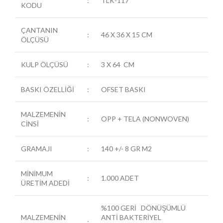
:
TLK-117
KODU
ÇANTANIN
:
46 X 36 X 15 CM
ÖLÇÜSÜ
KULP ÖLÇÜSÜ
:
3 X 64 CM
BASKI ÖZELLİĞİ
:
OFSET BASKI
MALZEMENİN
:
OPP + TELA (NONWOVEN)
CİNSİ
GRAMAJI
:
140 +/- 8 GR M2
MİNİMUM
:
1.000 ADET
ÜRETİM ADEDİ
%100 GERİ DÖNÜŞÜMLÜ
MALZEMENİN
ANTİ BAKTERİYEL
: