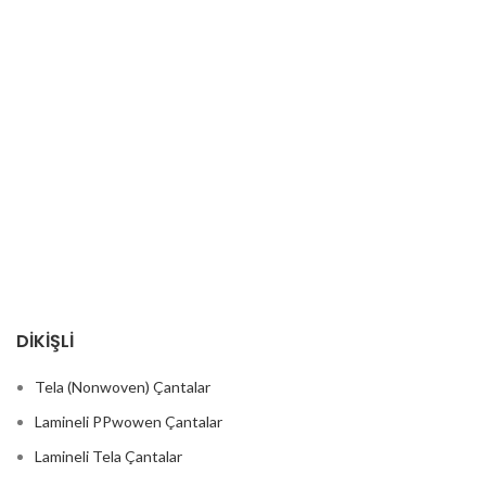
Geri Dönüşümlü
Çevre Dostu Bez Poşetler
+90 212 567 93 80
Fiyatlar ve Toplu Satış
DİKİŞLİ
Tela (Nonwoven) Çantalar
Lamineli PPwowen Çantalar
Lamineli Tela Çantalar