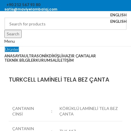
+90 212 567 93 80
satis@maviyelambalaj.com
ENGLISH
ENGLISH
Search
Menu
Ürünler
ANASAYFA
ULTRASONIK
DIKIŞLI
HAZIR ÇANTALAR
TEKNİK BİLGİLER
KURUMSAL
İLETIŞIM
Click to enlarge
TURKCELL LAMİNELİ TELA BEZ ÇANTA
ÇANTANIN
KÖRÜKLÜ LAMİNELİ TELA BEZ
:
CİNSİ
ÇANTA
ÇANTANIN