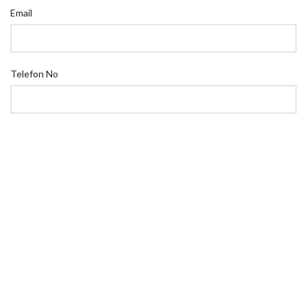
Email
Telefon No
Firma Adı
Mesajınız